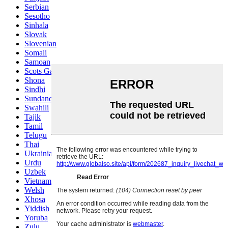
Serbian
Sesotho
Sinhala
Slovak
Slovenian
Somali
Samoan
Scots Gaelic
Shona
Sindhi
Sundanese
Swahili
Tajik
Tamil
Telugu
Thai
Ukrainian
Urdu
Uzbek
Vietnamese
Welsh
Xhosa
Yiddish
Yoruba
Zulu